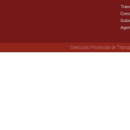
Tran
Cono
Gobi
Agen
Dirección Provincial de Trans