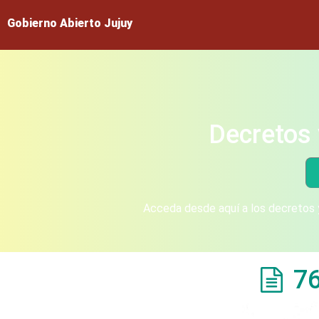
Gobierno Abierto Jujuy
Decretos 
Acceda desde aquí a los decretos y
7