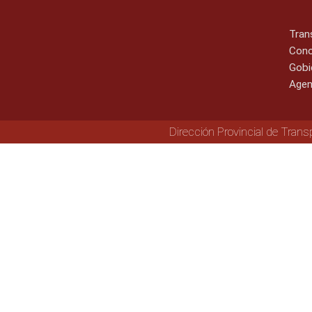
Tran
Cono
Gobi
Agen
Dirección Provincial de Trans