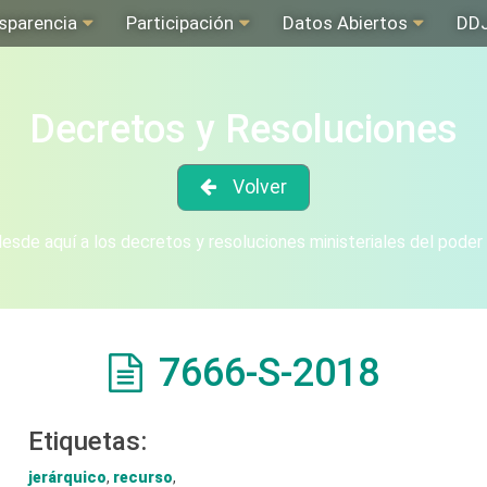
sparencia
Participación
Datos Abiertos
DD
Decretos y Resoluciones
Volver
sde aquí a los decretos y resoluciones ministeriales del poder
7666-S-2018
Etiquetas:
jerárquico
,
recurso
,