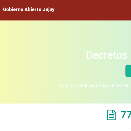
Gobierno Abierto Jujuy
Decretos 
Acceda desde aquí a los decretos y
7