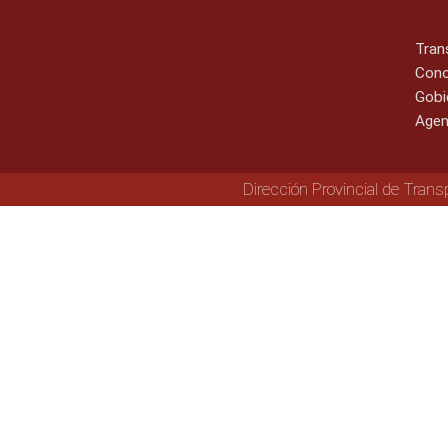
Tran
Cono
Gobi
Agen
Dirección Provincial de Trans