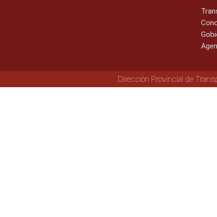
Tran
Cono
Gobi
Agen
Dirección Provincial de Trans