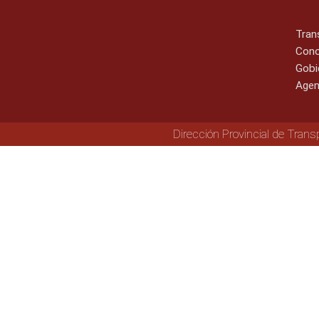
Tran
Cono
Gobi
Agen
Dirección Provincial de Trans