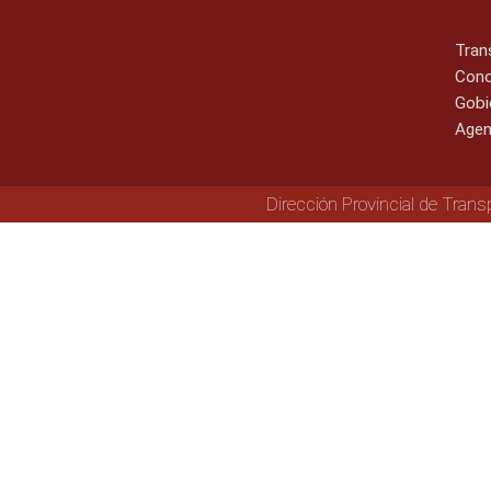
Tran
Cono
Gobi
Agen
Dirección Provincial de Trans