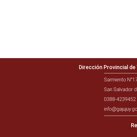
Dirección Provincial d
Sarmiento N°17
San Salvador d
0388-4239452 
info@gajujuy.go
Re