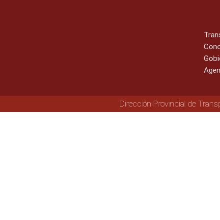
Tran
Cono
Gobi
Agen
Dirección Provincial de Trans