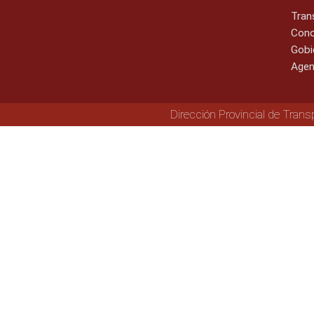
Tran
Cono
Gobi
Agen
Dirección Provincial de Trans