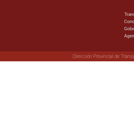
Tran
Cono
Gobi
Agen
Dirección Provincial de Trans