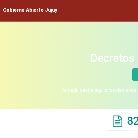
Gobierno Abierto Jujuy
Decretos 
Acceda desde aquí a los decretos y
8