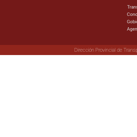
Tran
Cono
Gobi
Agen
Dirección Provincial de Trans