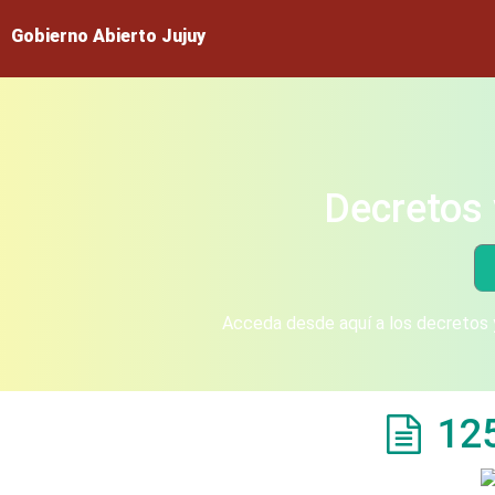
Gobierno Abierto Jujuy
Decretos 
Acceda desde aquí a los decretos y
12