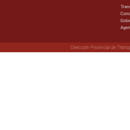
Tran
Cono
Gobi
Agen
Dirección Provincial de Trans