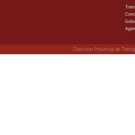
Tran
Cono
Gobi
Agen
Dirección Provincial de Trans