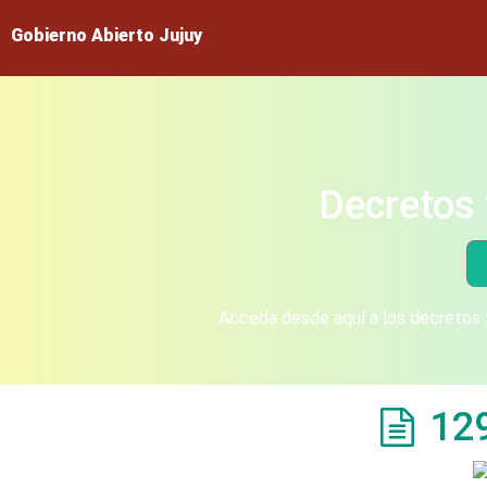
Gobierno Abierto Jujuy
Decretos 
Acceda desde aquí a los decretos y
12