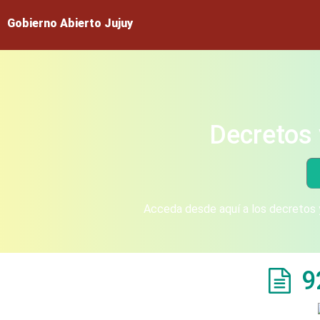
Gobierno Abierto Jujuy
Decretos 
Acceda desde aquí a los decretos y
9