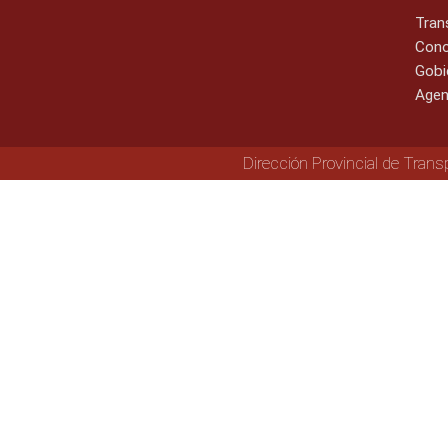
Tran
Cono
Gobi
Agen
Dirección Provincial de Trans