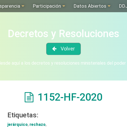
sparencia
Participación
Datos Abiertos
DD
Decretos y Resoluciones
Volver
sde aquí a los decretos y resoluciones ministeriales del poder
1152-HF-2020
Etiquetas:
jerárquico
,
rechazo
,