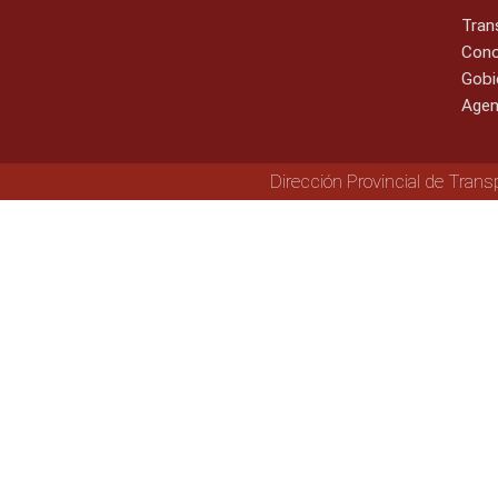
Tran
Cono
Gobi
Agen
Dirección Provincial de Trans