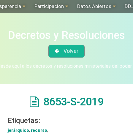
sparencia
Participación
Datos Abiertos
DD
Decretos y Resoluciones
Volver
sde aquí a los decretos y resoluciones ministeriales del poder
8653-S-2019
Etiquetas:
jerárquico
,
recurso
,