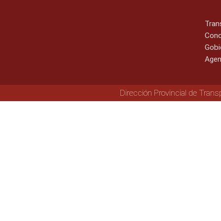
Tran
Cono
Gobi
Agen
Dirección Provincial de Trans