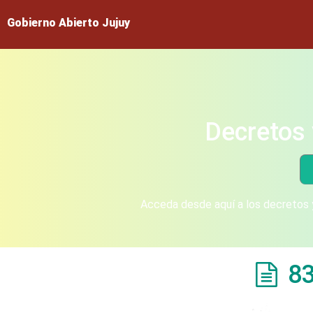
Gobierno Abierto Jujuy
Decretos 
Acceda desde aquí a los decretos y
8