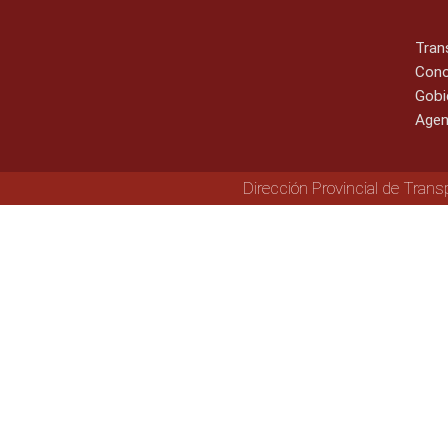
Tran
Cono
Gobi
Agen
Dirección Provincial de Trans