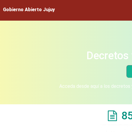
Gobierno Abierto Jujuy
Decretos 
Acceda desde aquí a los decretos y
8