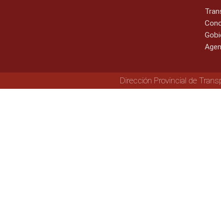
Tran
Cono
Gobi
Agen
Dirección Provincial de Trans