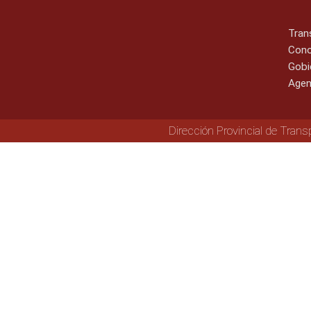
Tran
Cono
Gobi
Agen
Dirección Provincial de Trans