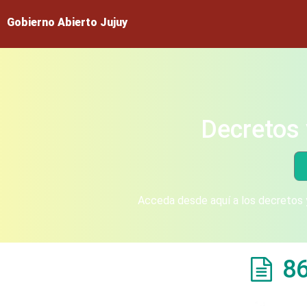
Gobierno Abierto Jujuy
Decretos 
Acceda desde aquí a los decretos y
8