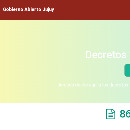
Gobierno Abierto Jujuy
Decretos 
Acceda desde aquí a los decretos y
8