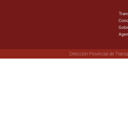
Tran
Cono
Gobi
Agen
Dirección Provincial de Trans