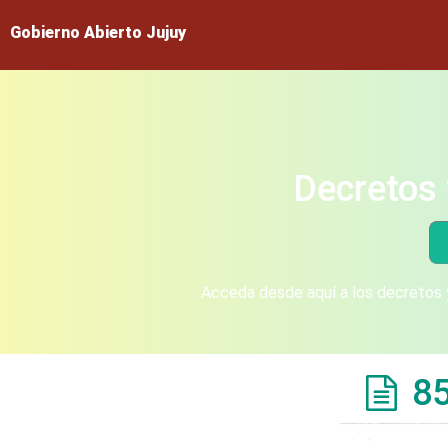
Gobierno Abierto Jujuy
Decretos 
Acceda desde aquí a los decretos y
8