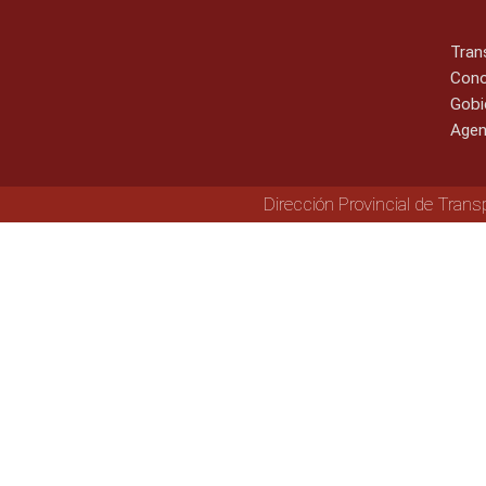
Tran
Cono
Gobi
Agen
Dirección Provincial de Trans