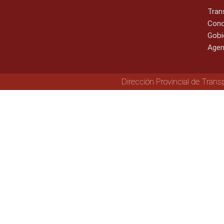
Tran
Cono
Gobi
Agen
Dirección Provincial de Trans