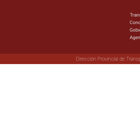
Tran
Cono
Gobi
Agen
Dirección Provincial de Trans