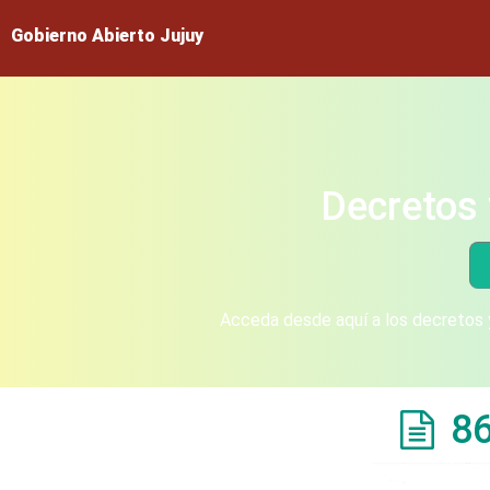
Gobierno Abierto Jujuy
Decretos 
Acceda desde aquí a los decretos y
8