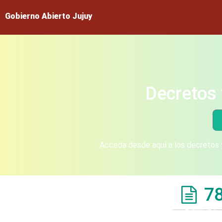
Gobierno Abierto Jujuy
Decretos 
Acceda desde aquí a los decretos y
7