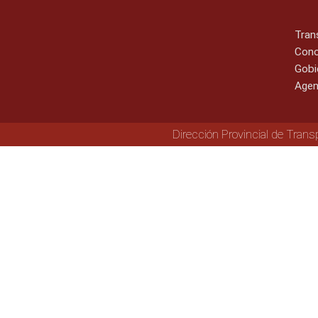
Tran
Cono
Gobi
Agen
Dirección Provincial de Trans