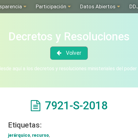
sparencia
Participación
Datos Abiertos
DD
Decretos y Resoluciones
Volver
sde aquí a los decretos y resoluciones ministeriales del poder
7921-S-2018
Etiquetas:
jerárquico
,
recurso
,