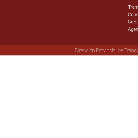
Tran
Cono
Gobi
Agen
Dirección Provincial de Trans