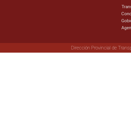
Tran
Cono
Gobi
Agen
Dirección Provincial de Trans