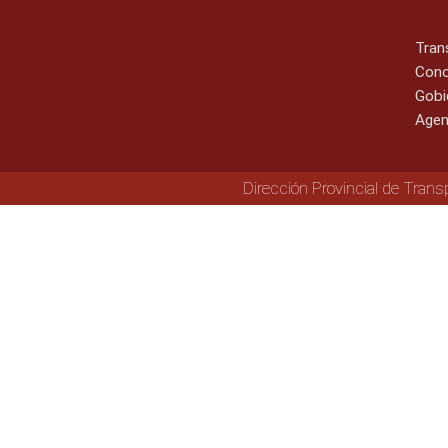
Tran
Cono
Gobi
Agen
Dirección Provincial de Trans