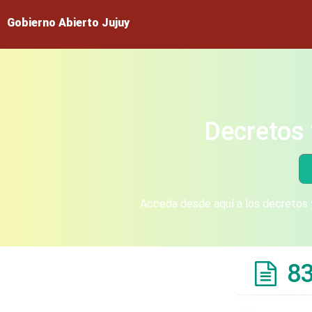
Gobierno Abierto Jujuy
Decretos 
Acceda desde aquí a los decretos y
8