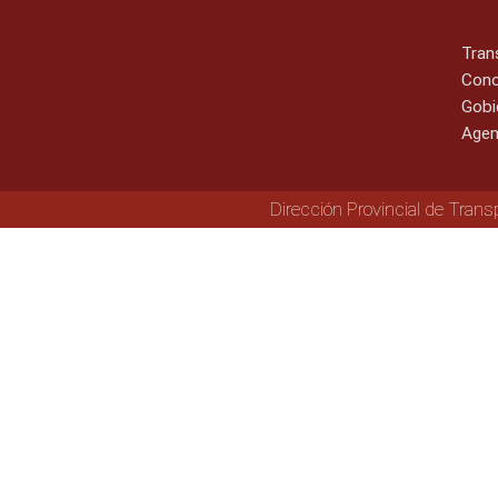
Tran
Cono
Gobi
Agen
Dirección Provincial de Trans