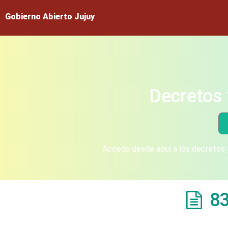
Gobierno Abierto Jujuy
Decretos 
Acceda desde aquí a los decretos y
8