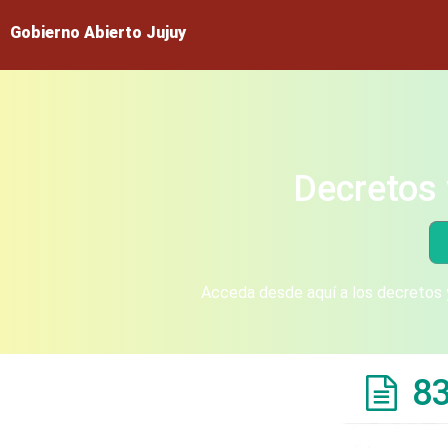
Gobierno Abierto Jujuy
Decretos 
Acceda desde aquí a los decretos y
8