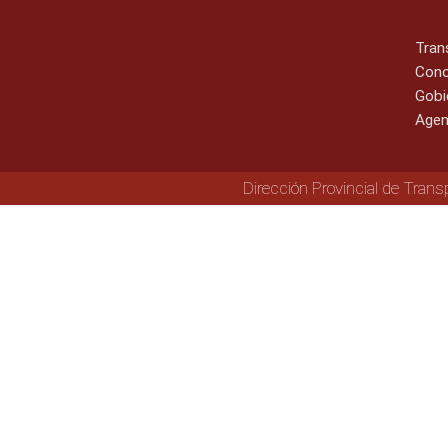
Tran
Cono
Gobi
Agen
Dirección Provincial de Trans