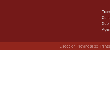
Tran
Cono
Gobi
Agen
Dirección Provincial de Trans