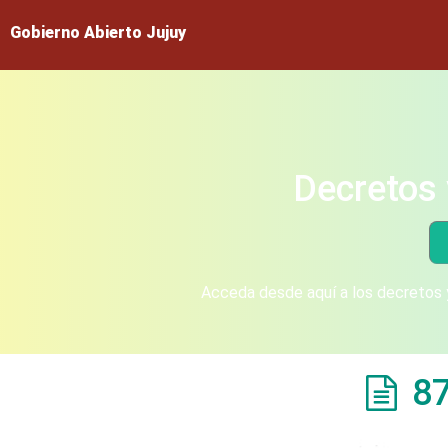
Gobierno Abierto Jujuy
Decretos 
Acceda desde aquí a los decretos y
8