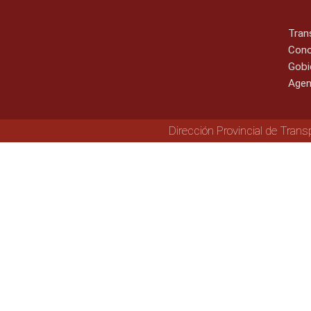
Tran
Cono
Gobi
Agen
Dirección Provincial de Trans