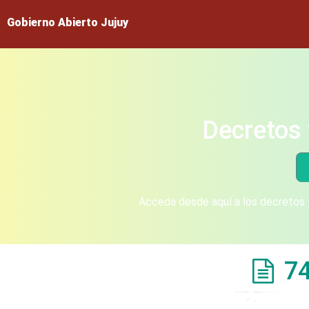
Gobierno Abierto Jujuy
Decretos 
Acceda desde aquí a los decretos y
7