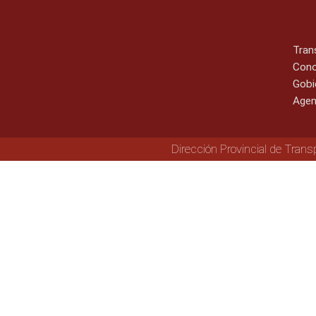
Tran
Cono
Gobi
Agen
Dirección Provincial de Trans