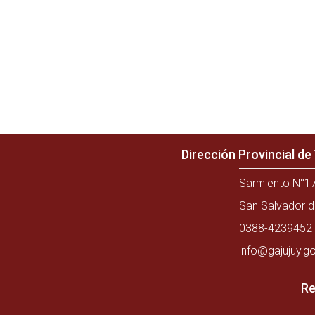
Dirección Provincial d
Sarmiento N°17
San Salvador d
0388-4239452 
info@gajujuy.go
Re