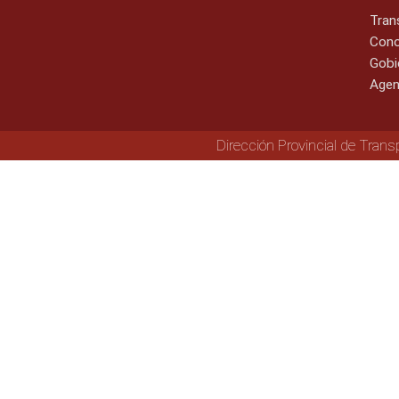
Tran
Cono
Gobi
Agen
Dirección Provincial de Trans