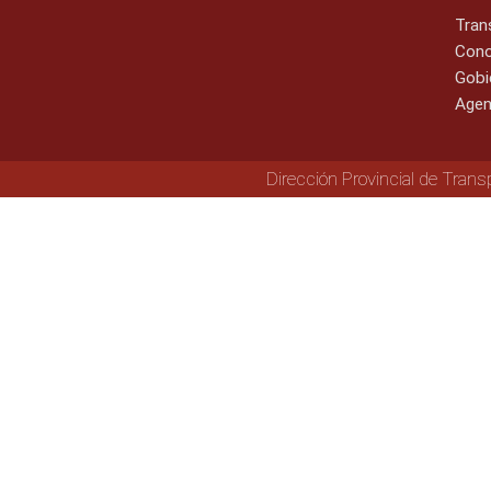
Tran
Cono
Gobi
Agen
Dirección Provincial de Trans