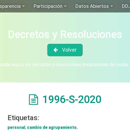
sparencia
Participación
Datos Abiertos
DD
Decretos y Resoluciones
Volver
sde aquí a los decretos y resoluciones ministeriales del poder
1996-S-2020
Etiquetas:
personal
,
cambio de agrupamiento
,