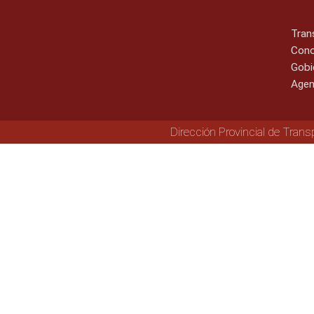
Tran
Cono
Gobi
Agen
Dirección Provincial de Trans