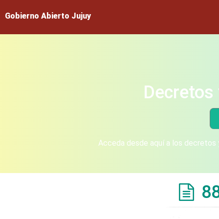
Gobierno Abierto Jujuy
Decretos 
Acceda desde aquí a los decretos y
8