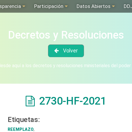
sparencia
Participación
Datos Abiertos
DD
Decretos y Resoluciones
Volver
sde aquí a los decretos y resoluciones ministeriales del poder
2730-HF-2021
Etiquetas:
REEMPLAZO
,