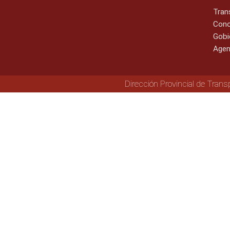
Tran
Cono
Gobi
Agen
Dirección Provincial de Trans