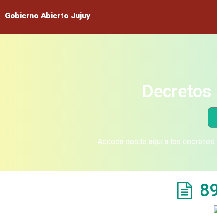
Gobierno Abierto Jujuy
Decretos 
Acceda desde aquí a los decretos y
8