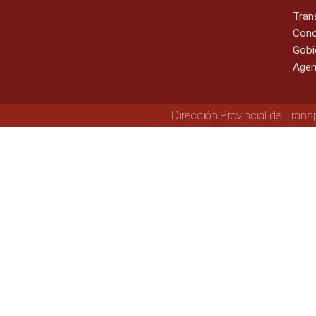
Tran
Cono
Gobi
Agen
Dirección Provincial de Trans