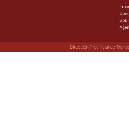
Tran
Cono
Gobi
Agen
Dirección Provincial de Trans