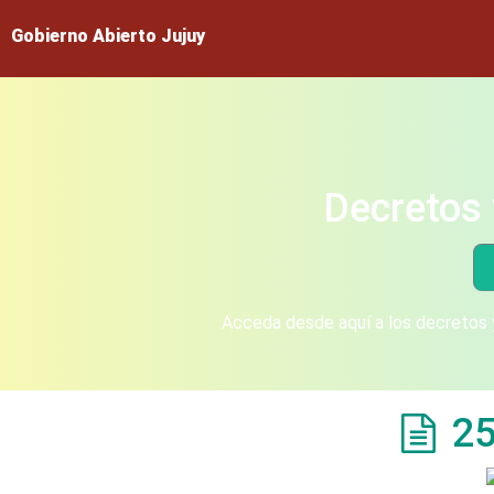
Gobierno Abierto Jujuy
Decretos 
Acceda desde aquí a los decretos y
25