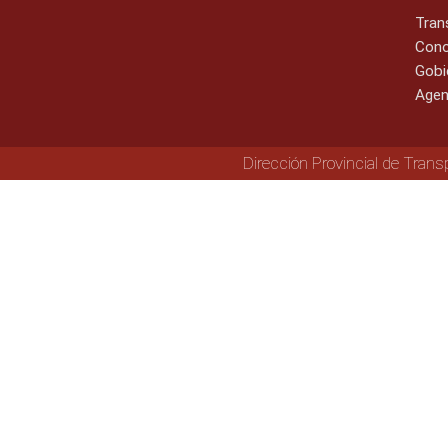
Tran
Cono
Gobi
Agen
Dirección Provincial de Trans