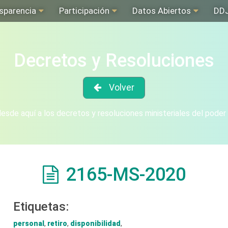
sparencia
Participación
Datos Abiertos
DD
Decretos y Resoluciones
Volver
sde aquí a los decretos y resoluciones ministeriales del poder
2165-MS-2020
Etiquetas:
personal
,
retiro
,
disponibilidad
,