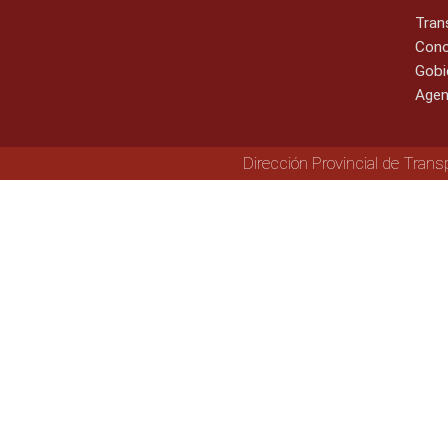
Tran
Cono
Gobi
Agen
Dirección Provincial de Trans