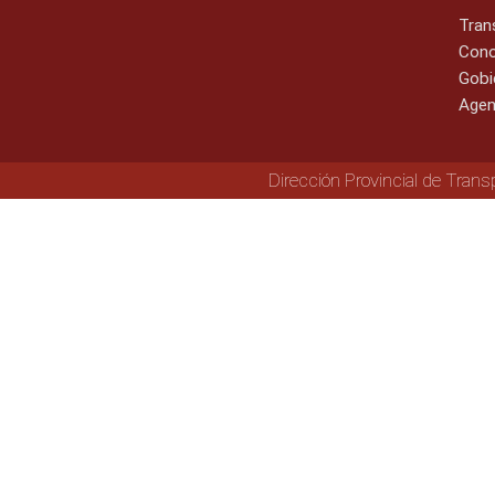
Tran
Cono
Gobi
Agen
Dirección Provincial de Trans