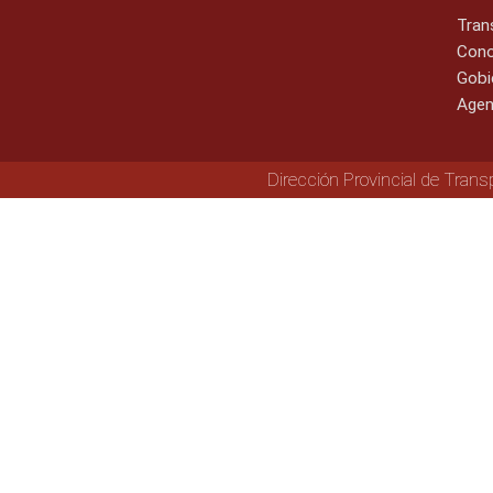
Tran
Cono
Gobi
Agen
Dirección Provincial de Trans