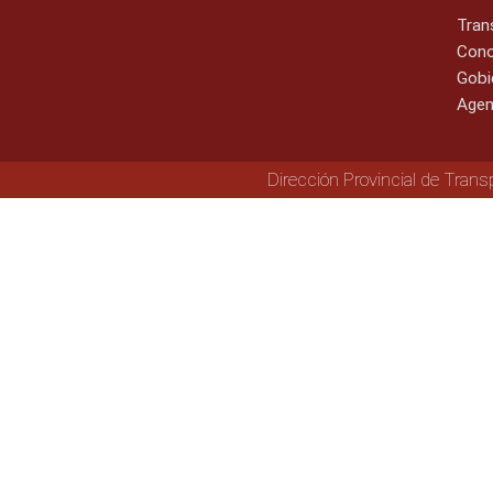
Tran
Cono
Gobi
Agen
Dirección Provincial de Trans