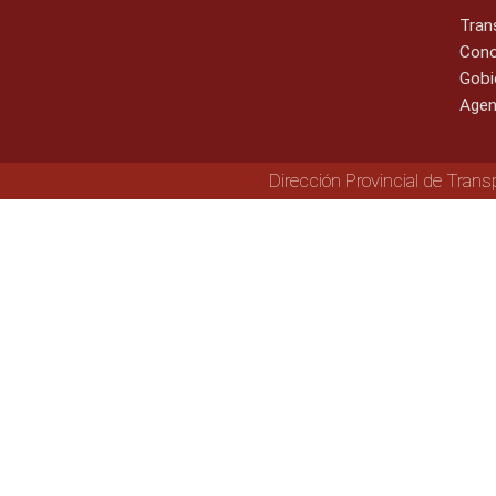
Tran
Cono
Gobi
Agen
Dirección Provincial de Trans